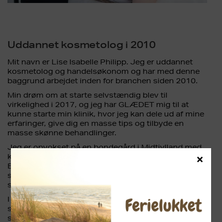
Uddannet kosmetolog i 2010
Mit navn er Lise Isabelle Philipp. Jeg er uddannet
kosmetolog og handelsøkonom og har med denne
baggrund arbejdet inden for branchen siden 2010.
Min drøm om at starte selvstændig blev til
virkelighed i 2017, og jeg har GLÆDET mig til at
kunne starte min klinik, hvor jeg kan dele ud af mine
erfaringer, give dig en masse tips og tilbyde en
masse skønne behandlinger.
Jeg er opvokset på en bondegård i Midtjylland med
×
køer, geder og heste – hvilket er meget langt fra
Beautyverdenen! Interessen for skønhed og velvære
startede da jeg begyndte på handelsskolen og har
siden hen udviklet sig med hastige skridt.
I 2010 blev jeg uddannet kosmetolog, og fik med det
samme job som klinikansvarlig. Et utrolig
spændende job, som har givet mig den bedste start