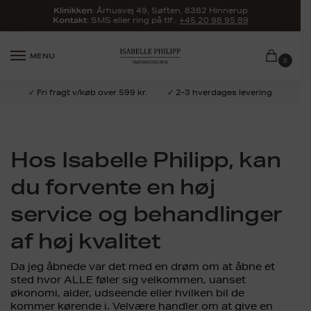
:
Århusvej 49, Søften, 8382 Hinnerup
Klinikken
: SMS eller ring på tlf.:
+45 20 98 95 89
Kontakt
MENU
0
✓ Fri fragt v/køb over 599 kr.
✓ 2-3 hverdages levering
Hos Isabelle Philipp, kan
du forvente en høj
service og behandlinger
af høj kvalitet
Da jeg åbnede var det med en drøm om at åbne et
sted hvor ALLE føler sig velkommen, uanset
økonomi, alder, udseende eller hvilken bil de
kommer kørende i. Velvære handler om at give en