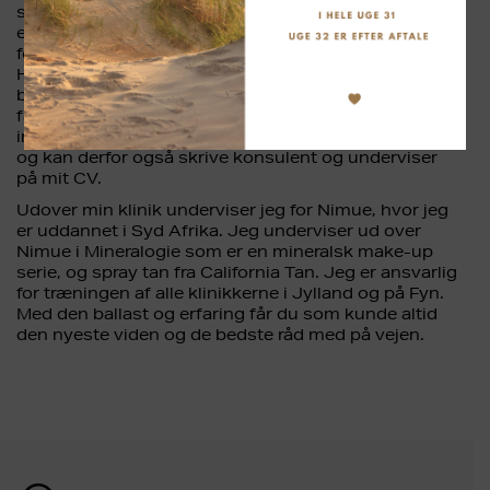
som behandler. Dog tror jeg på at som kosmetolog
er det også vigtigt at have forstand på at drive
forretning, derfor blev jeg i 2015 uddannet
Handelsøkonom. Med disse to uddannelser i min
bagage fik jeg job som brandmanager for Nimue. Et
fantastisk lærerrigt job, i en spændende og
innovativ virksomhed. Undervejs ændrede jeg kurs,
og kan derfor også skrive konsulent og underviser
på mit CV.
Udover min klinik underviser jeg for Nimue, hvor jeg
er uddannet i Syd Afrika. Jeg underviser ud over
Nimue i Mineralogie som er en mineralsk make-up
serie, og spray tan fra California Tan. Jeg er ansvarlig
for træningen af alle klinikkerne i Jylland og på Fyn.
Med den ballast og erfaring får du som kunde altid
den nyeste viden og de bedste råd med på vejen.