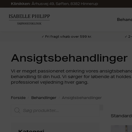
:
Århusvej 49, Søften, 8382 Hinnerup
Klinikken
Behand
✓ Fri fragt v/køb over 599 kr.
✓ 2
Ansigtsbehandlinger
Vi er meget passioneret omkring vores ansigtsbehandl
behandling til din hud. Vi sørger for løbende at hold
professionel vejledning hver gang.
Forside
Behandlinger
Ansigtsbehandlinger
/
/
Kategori