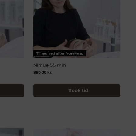
Tillæg ved aften/weekend
Nimue 55 min
860,00
kr.
Book tid