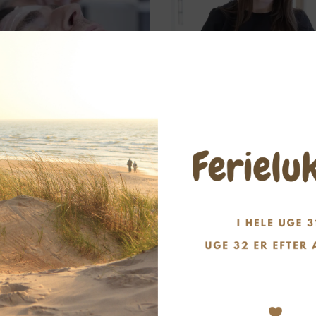
d aften/weekend
Tillæg ved aften/weekend
al 75 min
EVO Micropen Ansigt
.
1.400,00
kr.
Book tid
Book tid
Viser 9 resultater