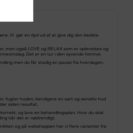
gere. Vi gør en dyd ud af at give dig den bedste
nger, men også LOVE og RELAX som er oplevelses og
rmeomslag. Det er en tur i den syvende himmel.
ndling men du får stadig en pause fra hverdagen,
r, fugter huden, beroligere en sart og sensitiv hud
er siden resultat.
 korrekt, og lave en behandlingsplan. Hvor du skal
ing når det er nødvendigt.
inikken og på webshoppen har vi flere varianter fra