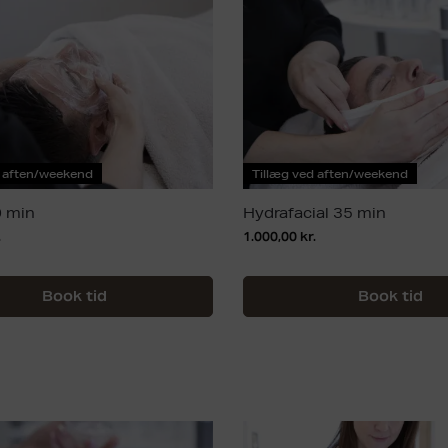
d aften/weekend
Tillæg ved aften/weekend
 min
Hydrafacial 35 min
.
1.000,00
kr.
Book tid
Book tid