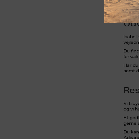
Udv
Isabell
vejledn
Du fin
forkæl
Har du
samt di
Res
Vi tilb
og vi 
Et godt
gerne 
Du kan 
Advanc