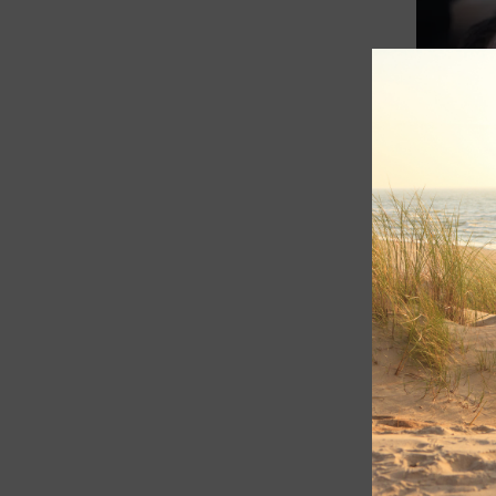
Tillæg ve
Hydrafaci
1.600,00
kr