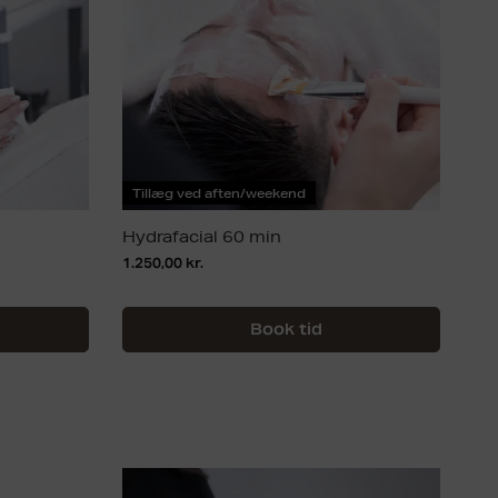
Tillæg ved aften/weekend
Hydrafacial 60 min
1.250,00
kr.
Book tid