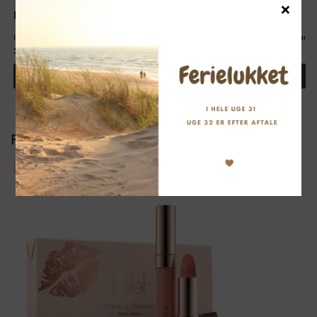
×
Delilah
Delilah
In Bloom Radiant Liquid Blush Peony
In Bloom Radiant 
211,00
kr.
211,00
kr.
Læg i kurv
Relaterede produkter