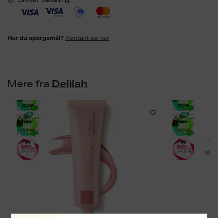
Kontakt os her
Har du spørgsmål?
Mere fra
Delilah