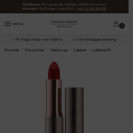
:
Århusvej 49, Søften, 8382 Hinnerup
Klinikken
: SMS eller ring på tlf.:
+45 20 98 95 89
Kontakt
MENU
0
✓ Fri fragt v/køb over 599 kr.
✓ 2-3 hverdages levering
Forside
Produkter
Make-up
Læber
Læbestift
DELILAH
/
/
/
/
/