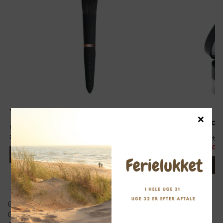
Young Blood
×
Young Blood
Makeup Brush Foundation YB4
379,00
kr.
Loose Hi-Def Hyd
375,00
kr.
300,00
kr
Læg i kurv
Gratis fragt v/køb over 599 kr.
2-3 hverdages levering