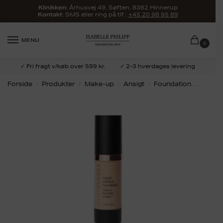
:
Århusvej 49, Søften, 8382 Hinnerup
Klinikken
: SMS eller ring på tlf.:
+45 20 98 95 89
Kontakt
MENU
0
✓ Fri fragt v/køb over 599 kr.
✓ 2-3 hverdages levering
Forside
Produkter
Make-up
Ansigt
Foundation
Liquid
/
/
/
/