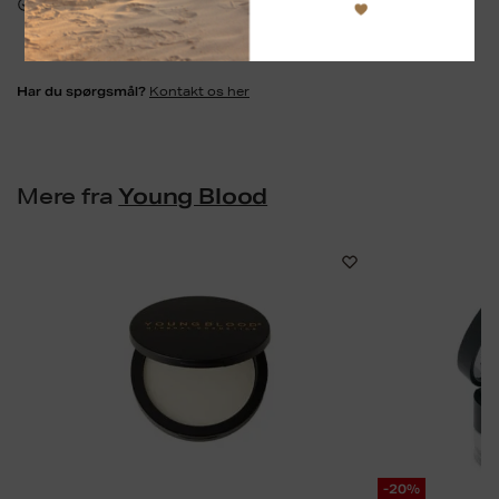
Sikker betaling:
Kontakt os her
Har du spørgsmål?
Mere fra
Young Blood
-20%