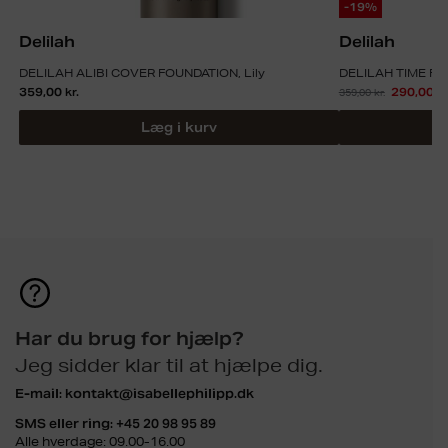
-19%
Delilah
Delilah
DELILAH ALIBI COVER FOUNDATION, Lily
DELILAH TIME FR
359,00
kr.
359,00
kr.
290,00
kr
Læg i kurv
Har du brug for hjælp?
Jeg sidder klar til at hjælpe dig.
E-mail:
kontakt@isabellephilipp.dk
SMS eller ring:
+45 20 98 95 89
Alle hverdage: 09.00-16.00