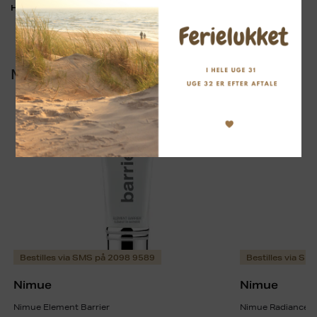
Kontakt os her
Har du spørgsmål?
Mere fra
Nimue
Bestilles via SMS på 2098 9589
Bestilles via S
Nimue
Nimue
Nimue Element Barrier
Nimue Radiance 