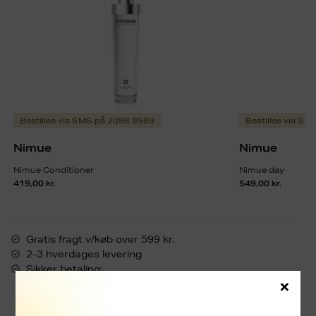
Bestilles via SMS på 2098 9589
Bestilles via S
Nimue
Nimue
Nimue Conditioner
Nimue day
419,00
kr.
549,00
kr.
Gratis fragt v/køb over 599 kr.
2-3 hverdages levering
Sikker betaling:
×