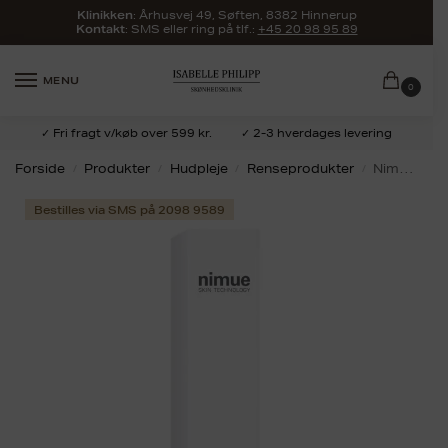
:
Århusvej 49, Søften, 8382 Hinnerup
Klinikken
: SMS eller ring på tlf.:
+45 20 98 95 89
Kontakt
MENU
0
✓ Fri fragt v/køb over 599 kr.
✓ 2-3 hverdages levering
Forside
Produkter
Hudpleje
Renseprodukter
Nimue Cleansing gel Refill
/
/
/
/
Bestilles via SMS på 2098 9589