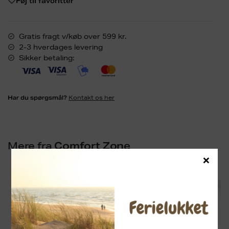
Føj til favoritter
Gratis fragt v/køb over 599 kr.
2-3 hverdages levering
Sikker betaling:
Kontakt os her
Har du spørgsmål?
Mere fra
Comfort Zone
×