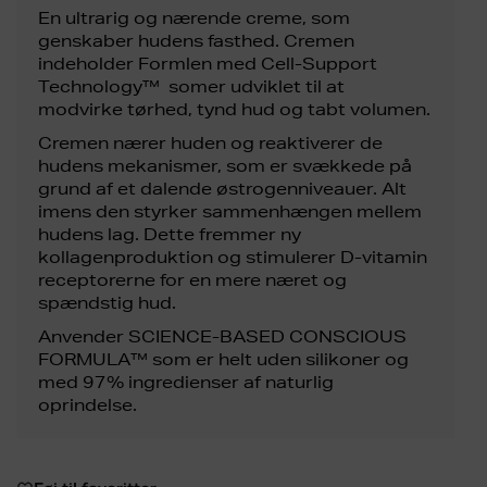
En ultrarig og nærende creme, som
genskaber hudens fasthed. Cremen
indeholder Formlen med Cell-Support
Technology™ somer udviklet til at
modvirke tørhed, tynd hud og tabt volumen.
Cremen nærer huden og reaktiverer de
hudens mekanismer, som er svækkede på
grund af et dalende østrogenniveauer. Alt
imens den styrker sammenhængen mellem
hudens lag. Dette fremmer ny
kollagenproduktion og stimulerer D-vitamin
receptorerne for en mere næret og
spændstig hud.
Anvender SCIENCE-BASED CONSCIOUS
FORMULA™ som er helt uden silikoner og
med 97% ingredienser af naturlig
oprindelse.