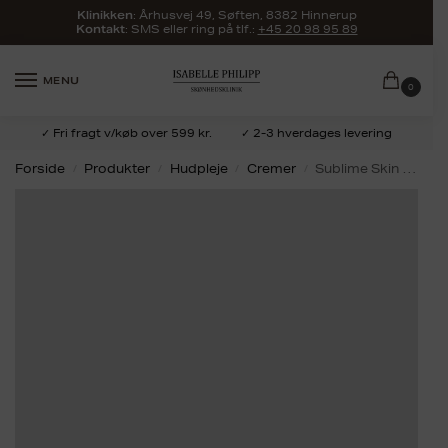
:
Århusvej 49, Søften, 8382 Hinnerup
Klinikken
: SMS eller ring på tlf.:
+45 20 98 95 89
Kontakt
MENU
0
✓ Fri fragt v/køb over 599 kr.
✓ 2-3 hverdages levering
Forside
Produkter
Hudpleje
Cremer
Sublime Skin Oil Cream – Svigerfars creme
/
/
/
/