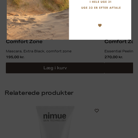
Comfort Zone
Comfort Zon
Mascara, Extra Black, comfort zone
Essential Peeling
195,00
kr.
270,00
kr.
Læg i kurv
Relaterede produkter