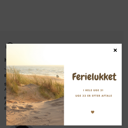
×
Har du brug for hjælp?
Jeg sidder klar til at hjælpe dig.
E-mail:
kontakt@isabellephilipp.dk
SMS eller ring:
+45 20 98 95 89
Alle hverdage: 09.00-16.00
Find os her:
Århusvej 49, Søften
8382 Hinnerup