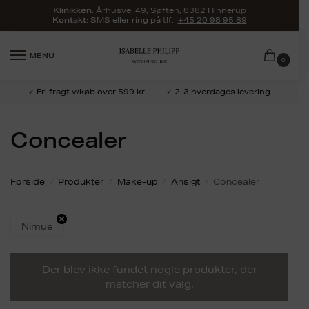
:
Århusvej 49, Søften, 8382 Hinnerup
Klinikken
: SMS eller ring på tlf.:
+45 20 98 95 89
Kontakt
MENU
0
✓ Fri fragt v/køb over 599 kr.
✓ 2-3 hverdages levering
Concealer
Forside
Produkter
Make-up
Ansigt
Concealer
/
/
/
/
Nimue
Der blev ikke fundet nogle produkter, der
matcher dit valg.