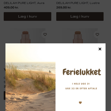
DELILAH PURE LIGHT, Aura
DELILAH PURE LIGHT, Lustre
409,00
kr.
269,00
kr.
Læg i kurv
Læg i kurv
×
Young Blood
Young Blood
Contour Stick, Sculpt Crème,
Contour Stick, Sculpt Crème,
Sun-Kissed
Sun-Lit
375,00
kr.
375,00
kr.
Læg i kurv
Læg i kurv