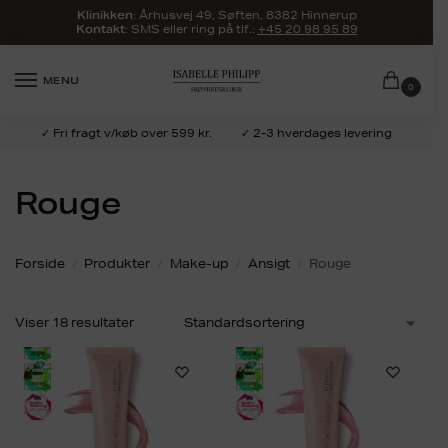
:
Århusvej 49, Søften, 8382 Hinnerup
Klinikken
: SMS eller ring på tlf.:
+45 20 98 95 89
Kontakt
MENU
0
✓ Fri fragt v/køb over 599 kr.
✓ 2-3 hverdages levering
Rouge
Forside
Produkter
Make-up
Ansigt
Rouge
/
/
/
/
Viser 18 resultater