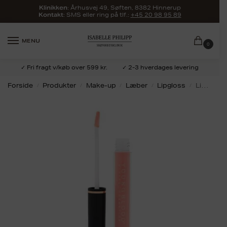
:
Århusvej 49, Søften, 8382 Hinnerup
Klinikken
: SMS eller ring på tlf.:
+45 20 98 95 89
Kontakt
MENU
0
✓ Fri fragt v/køb over 599 kr.
✓ 2-3 hverdages levering
Forside
Produkter
Make-up
Læber
Lipgloss
Lipgloss Coy
/
/
/
/
/