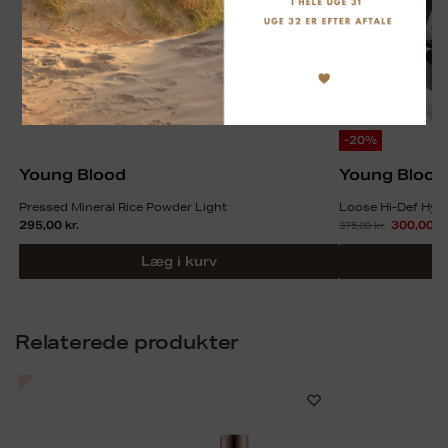
-20%
Young Blood
Young Blood
Pressed Mineral Rice Powder Light
Loose Hi-Def Hyd
295,00
kr.
375,00
kr.
300,00
kr
Læg i kurv
Relaterede produkter