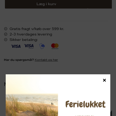
Læg i kurv
Gratis fragt v/køb over 599 kr.
2-3 hverdages levering
Sikker betaling:
Kontakt os her
Har du spørgsmål?
×
Mere fra
Young Blood