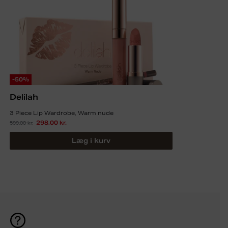
-50%
Delilah
3 Piece Lip Wardrobe, Warm nude
599,00
kr.
298,00
kr.
Læg i kurv