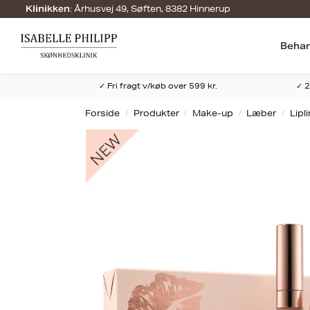
:
Århusvej 49, Søften, 8382 Hinnerup
Klinikken
Behan
✓ Fri fragt v/køb over 599 kr.
✓ 2
Forside
Produkter
Make-up
Læber
Lipl
/
/
/
/