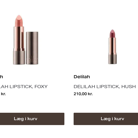
ah
Delilah
LAH LIPSTICK, FOXY
DELILAH LIPSTICK, HUSH
0
kr.
210,00
kr.
Læg i kurv
Læg i kurv