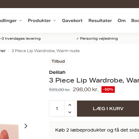
dlinger
Produkter
Gavekort
Resultater
Om
Boo
-3 hverdages levering
✓ Personlig vejledning
iner
3 Piece Lip Wardrobe, Warm nude
/
Tilbud
Delilah
3 Piece Lip Wardrobe, W
298,00
kr.
599,00
kr.
-50%
LÆG I KURV
Køb 2 læbeprodukter og få det sidst