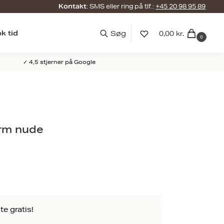
: SMS eller ring på tlf.:
+45 20 98 95 89
Kontakt
k tid
0,00
kr.
0
✓ 4,5 stjerner på Google
arm nude
e gratis!