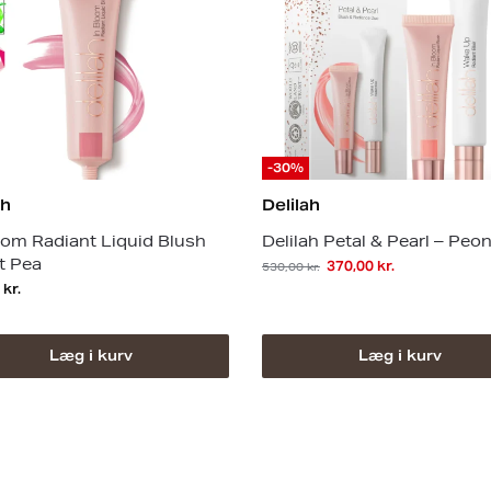
-30%
ah
Delilah
oom Radiant Liquid Blush
Delilah Petal & Pearl – Peo
t Pea
370,00
kr.
530,00
kr.
0
kr.
Læg i kurv
Læg i kurv