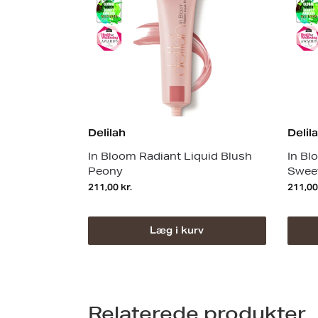
Delilah
Delil
In Bloom Radiant Liquid Blush
In Bl
Peony
Swee
211,00
kr.
211,0
Læg i kurv
Relaterede produkter