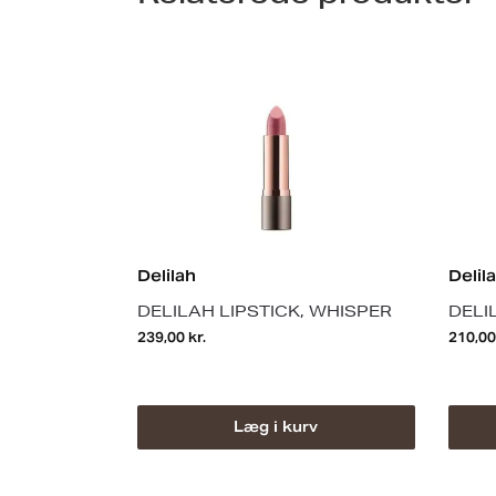
Delilah
Delil
DELILAH LIPSTICK, WHISPER
DELI
239,00
kr.
210,0
Læg i kurv