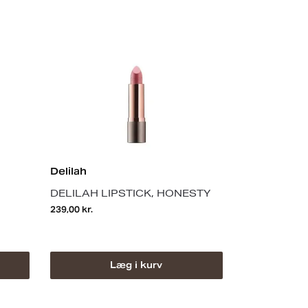
Delilah
Delilah
DELILAH LIPSTICK, HONESTY
DELILAH LI
239,00
kr.
210,00
kr.
Læg i kurv